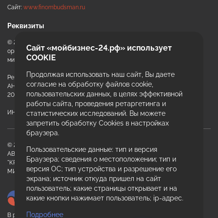
Сайт:
www.finombudsman.ru
Реквизиты
© 2020 - 2026 АНО «ККЦРБ МКК» автономная некоммерческая
Сайт «мойбизнес-24.рф» использует
организация «Красноярский краевой центр развития бизнеса и
COOKIE
микрокредитная компания»
Продолжая использовать наш сайт, Вы даете
Регистрационный номер записи
+7
согласие на обработку файлов cookie,
АНО «ККЦРБ МКК» в гос. реестре МФО:
пользовательских данных, в целях эффективной
Email или телефон — на выбор
2004104009648 от 17.12.2020
работы сайта, проведения ретаргетинга и
ИНН 2464154029 ОГРН 1202400026597
статистических исследований. Вы можете
запретить обработку Cookies в настройках
браузера.
Я согласен с
обработкой персональных данных
и
политикой использования
© 2020 - 2026 АНО "ККЦРБ МКК"
Пользовательские данные: тип и версия
АВТОНОМНАЯ НЕКОММЕРЧЕСКАЯ ОРГАНИЗАЦИЯ
Начать чат
Браузера; сведения о местоположении; тип и
"КРАСНОЯРСКИЙ КРАЕВОЙ ЦЕНТР РАЗВИТИЯ БИЗНЕСА И
версия ОС; тип устройства и разрешение его
МИКРОКРЕДИТНАЯ КОМПАНИЯ"
Конфиденциально. Не передаём данные третьим лицам
экрана; источник откуда пришел на сайт
пользователь; какие страницы открывает и на
какие кнопки нажимает пользователь; ip-адрес.
В реестре членов СРО «МиР» с 16.03.2021