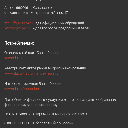
Адрес: 660016, г. Красноярск,
ул. Александра Матросова, д.2, пом.47
mb-info@mb24.ru
- для официальных обращений
vopros@mb24.ru
- для вопросов предпринимателей
Потребителям:
Официальный сайт Банка России
www.cbr.ru
Реестры субъектов рынка микрофинансирования
www.cbr.ru/microfinance/registry
Интернет-приемная Банка России
www.cbr.ru/reception
Потребители финансовых услуг имеют право направить обращение
финансовому уполномоченному:
ИИ-консультант
Маркетплейсы и регуляторика
119017, г. Москва, Старомонетный переулок, дом 3
8 (800) 200-00-10 (бесплатный по России)