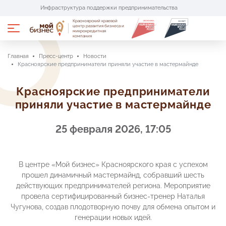
Инфраструктура поддержки предпринимательства
Красноярский краевой
Портал имущественной поддержки
центр развития бизнеса и
микрокредитная
компания
Портал поставщиков «Сделано в крае»
Главная
Пресс-центр
Новости
Красноярские предприниматели приняли участие в мастермайнде
Услуги и меры поддержки
Красноярские предприниматели
приняли участие в мастермайнде
Центры поддержки
25 февраля 2026, 17:05
О проекте
Пресс-центр
В центре «Мой бизнес» Красноярского края с успехом
прошел динамичный мастермайнд, собравший шесть
действующих предпринимателей региона. Мероприятие
Аренда помещений
провела сертифицированный бизнес-тренер Наталья
Чугунова, создав плодотворную почву для обмена опытом и
Календарь мероприятий
генерации новых идей.