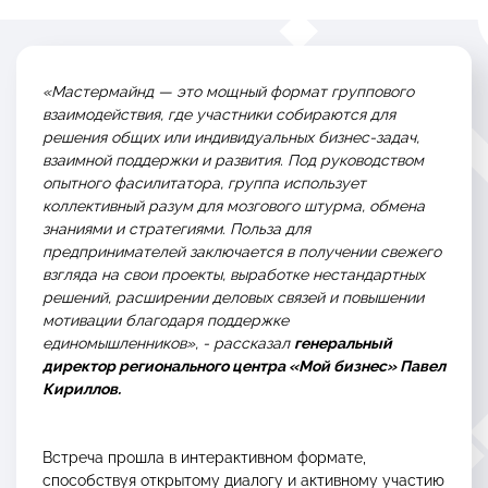
Каталог экспортеров
«Мастермайнд — это мощный формат группового
Закупки
взаимодействия, где участники собираются для
решения общих или индивидуальных бизнес-задач,
Контакты
взаимной поддержки и развития. Под руководством
опытного фасилитатора, группа использует
коллективный разум для мозгового штурма, обмена
знаниями и стратегиями. Польза для
предпринимателей заключается в получении свежего
взгляда на свои проекты, выработке нестандартных
МНОГОКАНАЛЬНЫЙ ТЕЛЕФОН
решений, расширении деловых связей и повышении
8 800 234 0 124
мотивации благодаря поддержке
единомышленников», - рассказал
генеральный
директор регионального центра «Мой бизнес» Павел
Кириллов.
Следите за нами
в социальных
сетях:
Встреча прошла в интерактивном формате,
способствуя открытому диалогу и активному участию