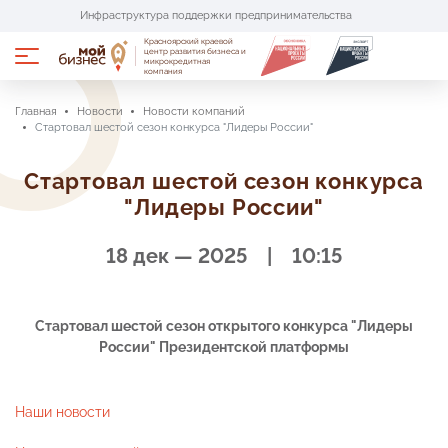
Инфраструктура поддержки предпринимательства
Красноярский краевой
Портал имущественной поддержки
центр развития бизнеса и
микрокредитная
компания
Портал поставщиков «Сделано в крае»
Главная
Новости
Новости компаний
Стартовал шестой сезон конкурса "Лидеры России"
Услуги и меры поддержки
Стартовал шестой сезон конкурса
"Лидеры России"
Центры поддержки
18 дек — 2025 | 10:15
О проекте
Пресс-центр
Стартовал шестой сезон открытого конкурса "Лидеры
России" Президентской платформы
Аренда помещений
Наши новости
Календарь мероприятий