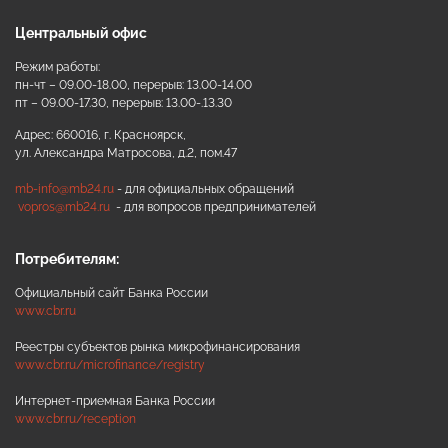
Центральный офис
Режим работы:
пн-чт – 09.00-18.00, перерыв: 13.00-14.00
пт – 09.00-17.30, перерыв: 13.00-.13.30
Адрес: 660016, г. Красноярск,
ул. Александра Матросова, д.2, пом.47
mb-info@mb24.ru
- для официальных обращений
vopros@mb24.ru
- для вопросов предпринимателей
Потребителям:
Официальный сайт Банка России
www.cbr.ru
Реестры субъектов рынка микрофинансирования
www.cbr.ru/microfinance/registry
Интернет-приемная Банка России
www.cbr.ru/reception