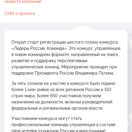
Новости компаний
Каталог экспортеров
СМИ о проекте
Закупки
Контакты
Открыт старт регистрации шестого сезона конкурса
«Лидеры России. Команда». Это конкурс управленцев
в новом командном формате, направленный на поиск,
развитие и поддержку перспективных
управленческих команд. Мероприятие проходит при
поддержке Президента России Владимира Путина.
МНОГОКАНАЛЬНЫЙ ТЕЛЕФОН
8 800 234 0 124
За пять сезонов на участие в конкурсе было подано
более 1 млн заявок из всех регионов России и 150
стран мира. Более 650 участников получили
назначения на должности, включая руководителей
федеральных и региональных органов власти.
Следите за нами
в социальных
Участниками конкурса могут стать
сетях:
профессиональные команды управленцев в составе
пяти человек (граждане России и иностранные