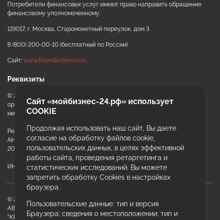
Потребители финансовых услуг имеют право направить обращение
финансовому уполномоченному:
ИИ-консультант
Маркетплейсы и регуляторика
119017, г. Москва, Старомонетный переулок, дом 3
8 (800) 200-00-10 (бесплатный по России)
Сайт:
www.finombudsman.ru
Реквизиты
© 2020 - 2026 АНО «ККЦРБ МКК» автономная некоммерческая
Сайт «мойбизнес-24.рф» использует
организация «Красноярский краевой центр развития бизнеса и
COOKIE
микрокредитная компания»
Продолжая использовать наш сайт, Вы даете
Регистрационный номер записи
+7
согласие на обработку файлов cookie,
АНО «ККЦРБ МКК» в гос. реестре МФО:
пользовательских данных, в целях эффективной
Email или телефон — на выбор
2004104009648 от 17.12.2020
работы сайта, проведения ретаргетинга и
ИНН 2464154029 ОГРН 1202400026597
статистических исследований. Вы можете
запретить обработку Cookies в настройках
браузера.
Я согласен с
обработкой персональных данных
и
политикой использования
© 2020 - 2026 АНО "ККЦРБ МКК"
Пользовательские данные: тип и версия
АВТОНОМНАЯ НЕКОММЕРЧЕСКАЯ ОРГАНИЗАЦИЯ
Начать чат
Браузера; сведения о местоположении; тип и
"КРАСНОЯРСКИЙ КРАЕВОЙ ЦЕНТР РАЗВИТИЯ БИЗНЕСА И