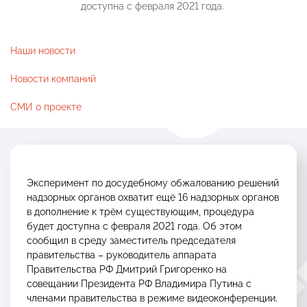
доступна с февраля 2021 года.
Каталог экспортеров
Наши новости
Закупки
Новости компаний
Контакты
СМИ о проекте
МНОГОКАНАЛЬНЫЙ ТЕЛЕФОН
Эксперимент по досудебному обжалованию решений
8 800 234 0 124
надзорных органов охватит ещё 16 надзорных органов
в дополнение к трём существующим, процедура
будет доступна с февраля 2021 года. Об этом
сообщил в среду заместитель председателя
Следите за нами
правительства – руководитель аппарата
в социальных
Правительства РФ Дмитрий Григоренко на
сетях:
совещании Президента РФ Владимира Путина с
членами правительства в режиме видеоконференции.