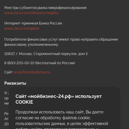
Реестры субъектов рынка микрофинансирования
www.cbr.ru/microfinance/registry
Интернет-приемная Банка России
www.cbr.ru/reception
Потребители финансовых услуг имеют право направить обращение
финансовому уполномоченному:
ИИ-консультант
Маркетплейсы и регуляторика
119017, г. Москва, Старомонетный переулок, дом 3
8 (800) 200-00-10 (бесплатный по России)
Сайт:
www.finombudsman.ru
Реквизиты
© 2020 - 2026 АНО «ККЦРБ МКК» автономная некоммерческая
Сайт «мойбизнес-24.рф» использует
организация «Красноярский краевой центр развития бизнеса и
COOKIE
микрокредитная компания»
Продолжая использовать наш сайт, Вы даете
Регистрационный номер записи
+7
согласие на обработку файлов cookie,
АНО «ККЦРБ МКК» в гос. реестре МФО:
пользовательских данных, в целях эффективной
Email или телефон — на выбор
2004104009648 от 17.12.2020