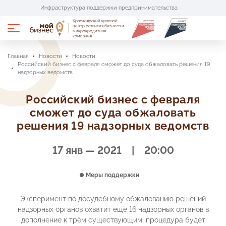
Инфраструктура поддержки предпринимательства
Красноярский краевой
Портал имущественной поддержки
центр развития бизнеса и
микрокредитная
компания
Портал поставщиков «Сделано в крае»
Главная
Новости
Новости
Российский бизнес с февраля сможет до суда обжаловать решения 19
надзорных ведомств
Услуги и меры поддержки
Российский бизнес с февраля
сможет до суда обжаловать
Центры поддержки
решения 19 надзорных ведомств
О проекте
17 янв — 2021 | 20:00
Пресс-центр
Меры поддержки
Аренда помещений
Эксперимент по досудебному обжалованию решений
надзорных органов охватит ещё 16 надзорных органов в
Календарь мероприятий
дополнение к трём существующим, процедура будет