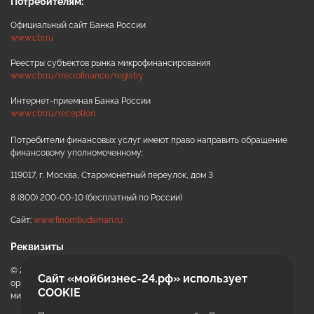
Потребителям:
Официальный сайт Банка России
www.cbr.ru
Реестры субъектов рынка микрофинансирования
www.cbr.ru/microfinance/registry
Интернет-приемная Банка России
www.cbr.ru/reception
Потребители финансовых услуг имеют право направить обращение
финансовому уполномоченному:
ИИ-консультант
Маркетплейсы и регуляторика
119017, г. Москва, Старомонетный переулок, дом 3
8 (800) 200-00-10 (бесплатный по России)
Сайт:
www.finombudsman.ru
Реквизиты
© 2020 - 2026 АНО «ККЦРБ МКК» автономная некоммерческая
Сайт «мойбизнес-24.рф» использует
организация «Красноярский краевой центр развития бизнеса и
COOKIE
микрокредитная компания»