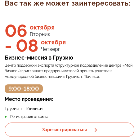
Вас так же может заинтересовать:
06
октября
Вторник
- 08
октября
С
Четверг
з
Бизнес-миссия в Грузию
Хо
пр
Центр поддержки экспорта (структурное подразделение центра «Мой
це
бизнес») приглашает предпринимателей принять участие в
международной бизнес-миссии в Грузию, г. Тбилиси.
9:00-18:00
М
Место проведения:
г.
за
Грузия, г. Тбилиси
Регистрация открыта
Зарегистрироваться