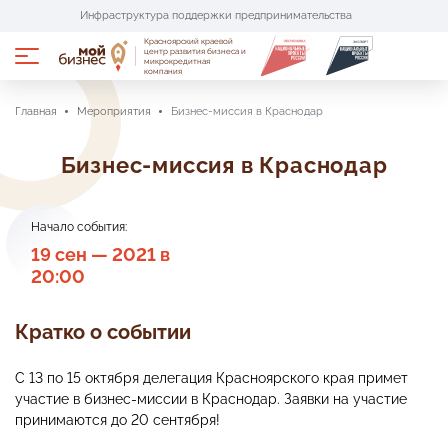
Инфраструктура поддержки предпринимательства
Красноярский краевой
Портал имущественной поддержки
центр развития бизнеса и
микрокредитная
компания
Портал поставщиков «Сделано в крае»
Главная
Мероприятия
Бизнес-миссия в Краснодар
Бизнес-миссия в Краснодар
Услуги и меры поддержки
Центры поддержки
Начало события:
19 сен — 2021 в
О проекте
20:00
Пресс-центр
Кратко о событии
Аренда помещений
С 13 по 15 октября делегация Красноярского края примет
участие в бизнес-миссии в Краснодар. Заявки на участие
принимаются до 20 сентября!
Календарь мероприятий