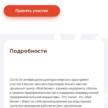
Каталог экспортеров
Принять участие
Закупки
Контакты
Подробности
МНОГОКАНАЛЬНЫЙ ТЕЛЕФОН
8 800 234 0 124
С13 по 15 октября делегация Красноярского края примет
участие в бизнес-миссии в Краснодар. Бизнес-миссию
организует центр «Мой бизнес» в рамках нацпроекта «Малое
Следите за нами
и среднее предпринимательство и поддержка индивидуальной
в социальных
предпринимательской инициативы». Это значит, что «Мой
сетях:
бизнес» берет на себя организационные расходы (аренда
залов для проведения рабочих встреч, организация