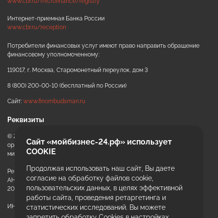
www.cbr.ru/microfinance/registry
Интернет-приемная Банка России
www.cbr.ru/reception
Потребители финансовых услуг имеют право направить обращение
финансовому уполномоченному:
ИИ-консультант
Маркетплейсы и регуляторика
119017, г. Москва, Старомонетный переулок, дом 3
8 (800) 200-00-10 (бесплатный по России)
Сайт:
www.finombudsman.ru
Реквизиты
© 2020 - 2026 АНО «ККЦРБ МКК» автономная некоммерческая
Сайт «мойбизнес-24.рф» использует
организация «Красноярский краевой центр развития бизнеса и
COOKIE
микрокредитная компания»
Продолжая использовать наш сайт, Вы даете
Регистрационный номер записи
+7
согласие на обработку файлов cookie,
АНО «ККЦРБ МКК» в гос. реестре МФО:
пользовательских данных, в целях эффективной
Email или телефон — на выбор
2004104009648 от 17.12.2020
работы сайта, проведения ретаргетинга и
ИНН 2464154029 ОГРН 1202400026597
статистических исследований. Вы можете
запретить обработку Cookies в настройках